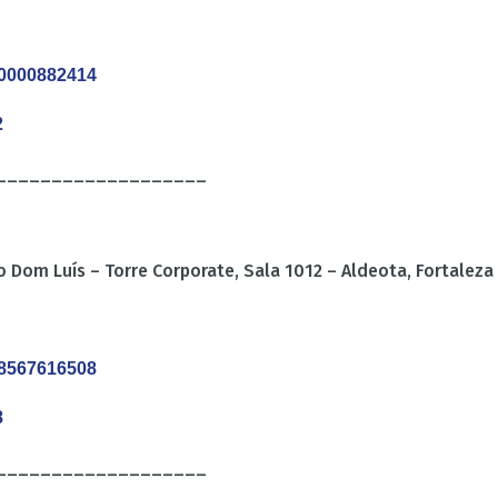
750000882414
2
___________________
 Dom Luís – Torre Corporate, Sala 1012 – Aldeota, Fortaleza 
528567616508
8
___________________