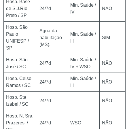
Hosp. Base
Min. Saúde /
de S.J.Rio
24/7d
NÃO
IV
Preto / SP
Hosp. São
Aguarda
Paulo
Min. Saúde /
habilitação
SIM
UNIFESP /
III
(MS).
SP
Hosp. São
Min. Saúde /
24/7d
NÃO
José / SC
IV + WSO
Hosp. Celso
Min. Saúde /
24/7d
NÃO
Ramos / SC
III
Hosp. Sta
24/7d
–
NÃO
Izabel / SC
Hosp. N. Sra.
Prazeres /
24/7d
WSO
NÃO