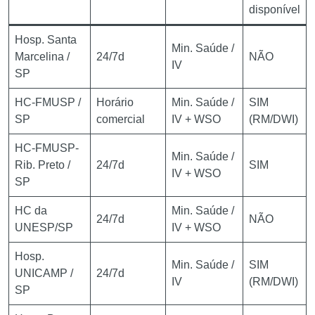
disponível
Hosp. Santa
Min. Saúde /
Marcelina /
24/7d
NÃO
IV
SP
HC-FMUSP /
Horário
Min. Saúde /
SIM
SP
comercial
IV + WSO
(RM/DWI)
HC-FMUSP-
Min. Saúde /
Rib. Preto /
24/7d
SIM
IV + WSO
SP
HC da
Min. Saúde /
24/7d
NÃO
UNESP/SP
IV + WSO
Hosp.
Min. Saúde /
SIM
UNICAMP /
24/7d
IV
(RM/DWI)
SP