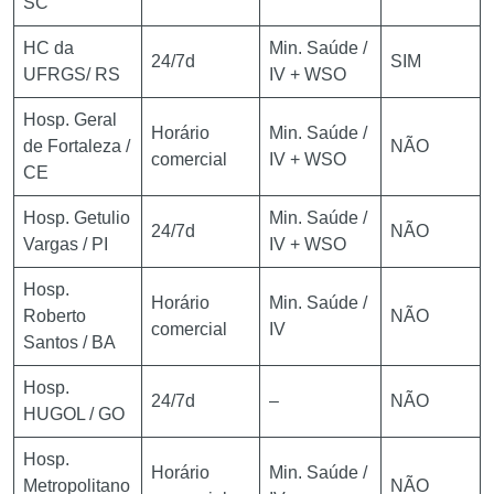
SC
HC da
Min. Saúde /
24/7d
SIM
UFRGS/ RS
IV + WSO
Hosp. Geral
Horário
Min. Saúde /
de Fortaleza /
NÃO
comercial
IV + WSO
CE
Hosp. Getulio
Min. Saúde /
24/7d
NÃO
Vargas / PI
IV + WSO
Hosp.
Horário
Min. Saúde /
Roberto
NÃO
comercial
IV
Santos / BA
Hosp.
24/7d
–
NÃO
HUGOL / GO
Hosp.
Horário
Min. Saúde /
Metropolitano
NÃO