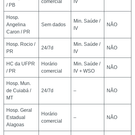
comercial
IV
/ PB
Hosp.
Min. Saúde /
Angelina
Sem dados
NÃO
IV
Caron / PR
Hosp. Rocio /
Min. Saúde /
24/7d
NÃO
PR
IV
HC da UFPR
Horário
Min. Saúde /
NÃO
/ PR
comercial
IV + WSO
Hosp. Mun.
de Cuiabá /
24/7d
–
NÃO
MT
Hosp. Geral
Horário
Estadual
–
NÃO
comercial
Alagoas