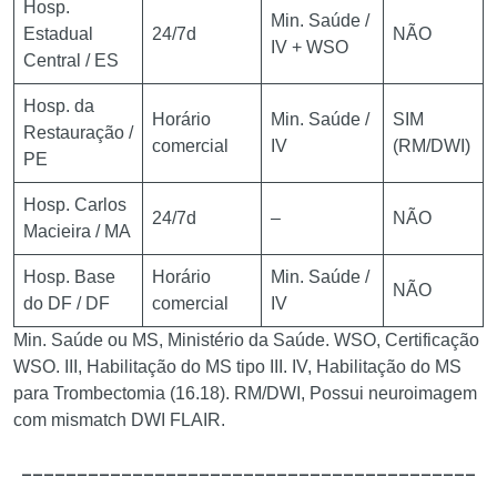
Hosp.
Min. Saúde /
Estadual
24/7d
NÃO
IV + WSO
Central / ES
Hosp. da
Horário
Min. Saúde /
SIM
Restauração /
comercial
IV
(RM/DWI)
PE
Hosp. Carlos
24/7d
–
NÃO
Macieira / MA
Hosp. Base
Horário
Min. Saúde /
NÃO
do DF / DF
comercial
IV
Min. Saúde ou MS, Ministério da Saúde. WSO, Certificação
WSO. III, Habilitação do MS tipo III. IV, Habilitação do MS
para Trombectomia (16.18). RM/DWI, Possui neuroimagem
com mismatch DWI FLAIR.
_________________________________________