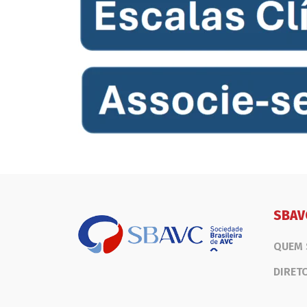
SBAV
QUEM
DIRET